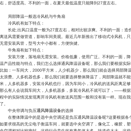
右，舒适度高。不利的一面，在夏天最低温度只能降到27度左右。
局部降温一般选冷风机与牛角扇
冷风机有如下特点：
长处;出风口温度一般为27度左右，相对比较凉爽。不利的一面：造价
离送风需要做管道，影响车间美观。最近几年新推出了移动式冷风机，只
无需安装风管，型号大中小都有，方便快揵。
牛角扇有如下特点：
安装方便，落地扇无需安装。价格低廉，使用广泛。不利的一面，降
温产品性能与特点，我们怎么选择通风降温设备呢，那么我们要根据实际
比如：一车间大，2000平方米，人少机器少，那么我们就会选择局部降
太浪费。人多机器也多，那么我们就要选择整体降温了，局部降温就不能
米，人多机器多，安装冷风机也行，因为车间小，冷风机的送风距离足够
那么有人会说我车间大，人多机器多，多装冷风机不就可以了，——根据
程中的实际情况发现离开冷风机有效送风范围一般和没有装一样。现在我
了。
中央帘调与负压
通风降温设备
的选择
在整体降温中的是选中央空调还是负压通风降温设备呢?这要根据各个
如要求很高的无尘电子衡温车间，就要选中央空调了，像化工，橡胶，塑
央空调相对比较密封，这些行业产生的有毒气体太多，味道也太大，这些